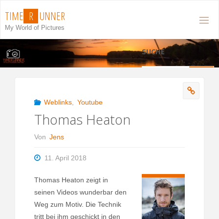
Zum
T
I
M
E
R
U
N
N
E
R
Inhalt
My World of Pictures
springen
SUCHE
S
Suchen
n
Weblinks
,
Youtube
Thomas Heaton
Von
Jens
11. April 2018
Thomas Heaton zeigt in
seinen Videos wunderbar den
Weg zum Motiv. Die Technik
tritt bei ihm geschickt in den