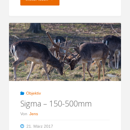
EF-
S
10-
18mm"
Objektiv
Sigma – 150-500mm
Von
Jens
21. März 2017