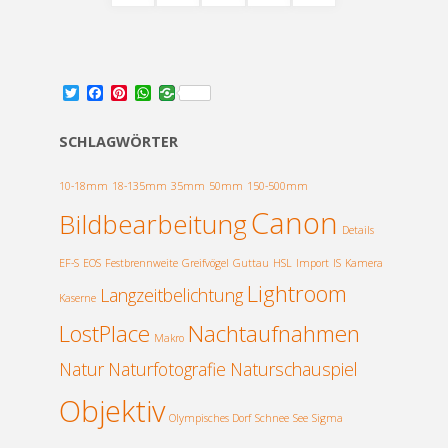
Seitennummerierung
der
T
F
P
W
w
a
i
h
i
c
n
a
t
e
t
t
SCHLAGWÖRTER
t
b
e
s
Beiträge
e
o
r
A
r
o
e
p
10-18mm
18-135mm
35mm
50mm
150-500mm
k
s
p
Canon
Bildbearbeitung
t
Details
EF-S
EOS
Festbrennweite
Greifvögel
Guttau
HSL
Import
IS
Kamera
Lightroom
Langzeitbelichtung
Kaserne
LostPlace
Nachtaufnahmen
Makro
Natur
Naturfotografie
Naturschauspiel
Objektiv
Olympisches Dorf
Schnee
See
Sigma