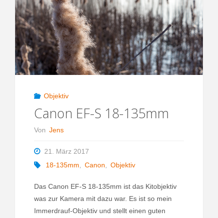
35mm
f/2.8
Makro
IS
STM"
Objektiv
Canon EF-S 18-135mm
Von
Jens
21. März 2017
18-135mm
,
Canon
,
Objektiv
Das Canon EF-S 18-135mm ist das Kitobjektiv
was zur Kamera mit dazu war. Es ist so mein
Immerdrauf-Objektiv und stellt einen guten