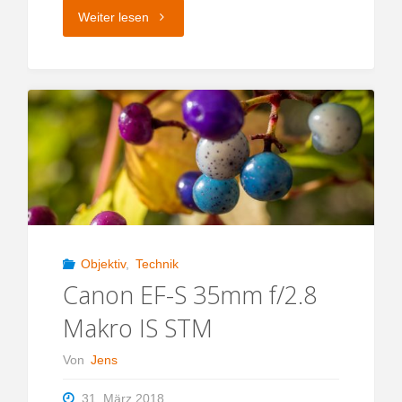
"Guttauer
Weiter lesen
Teiche
–
im
Land
der
1000
Objektiv
,
Technik
Canon EF-S 35mm f/2.8
Teiche"
Makro IS STM
Von
Jens
31. März 2018