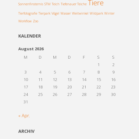
Tiere
Sonnenfinsternis
STM
Teich
Tiefenauer Teiche
Tierfotografie
Tierpark
Vögel
Wasser
Weitwinkel
Wildpark
Winter
Workflow
Zoo
KALENDER
August 2026
M
D
M
D
F
S
S
1
2
3
4
5
6
7
8
9
10
11
12
13
14
15
16
17
18
19
20
21
22
23
24
25
26
27
28
29
30
31
« Apr.
ARCHIV