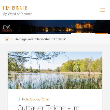
Zum
TIMERUNNER
Inhalt
My World of Pictures
springen
SUCHE
S
Start
Beiträge verschlagwortet mit "Natur"
Suchen
n
Foto Spots
,
Orte
Guttauer Teiche – im