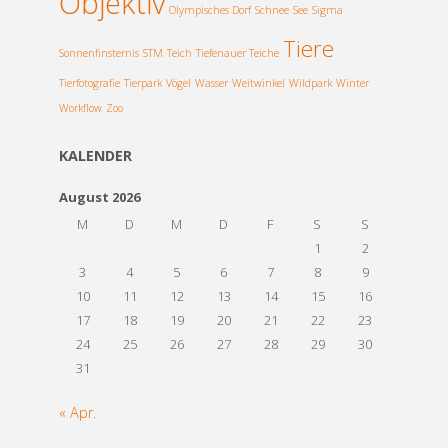
Objektiv
Olympisches Dorf
Schnee
See
Sigma
Tiere
Sonnenfinsternis
STM
Teich
Tiefenauer Teiche
Tierfotografie
Tierpark
Vögel
Wasser
Weitwinkel
Wildpark
Winter
Workflow
Zoo
KALENDER
August 2026
M
D
M
D
F
S
S
1
2
3
4
5
6
7
8
9
10
11
12
13
14
15
16
17
18
19
20
21
22
23
24
25
26
27
28
29
30
31
« Apr.