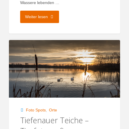
Wassere lebenden …
"Guttauer
Weiter lesen
Teiche
–
im
Land
der
1000
Teiche"
Foto Spots
,
Orte
Tiefenauer Teiche –