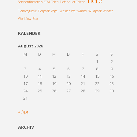
Tiere
Sonnenfinsternis
STM
Teich
Tiefenauer Teiche
Tierfotografie
Tierpark
Vögel
Wasser
Weitwinkel
Wildpark
Winter
Workflow
Zoo
KALENDER
August 2026
M
D
M
D
F
S
S
1
2
3
4
5
6
7
8
9
10
11
12
13
14
15
16
17
18
19
20
21
22
23
24
25
26
27
28
29
30
31
« Apr.
ARCHIV