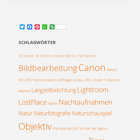
Elstal"
T
F
P
W
w
a
i
h
i
c
n
a
t
e
t
t
SCHLAGWÖRTER
t
b
e
s
e
o
r
A
r
o
e
p
10-18mm
18-135mm
35mm
50mm
150-500mm
k
s
p
Canon
Bildbearbeitung
t
Details
EF-S
EOS
Festbrennweite
Greifvögel
Guttau
HSL
Import
IS
Kamera
Lightroom
Langzeitbelichtung
Kaserne
LostPlace
Nachtaufnahmen
Makro
Natur
Naturfotografie
Naturschauspiel
Objektiv
Olympisches Dorf
Schnee
See
Sigma