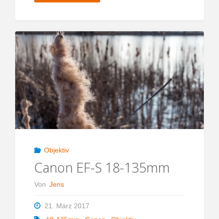
EF-
S
35mm
f/2.8
Makro
IS
STM"
Objektiv
Canon EF-S 18-135mm
Von
Jens
21. März 2017