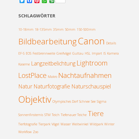
T
F
P
W
w
a
i
h
i
c
n
a
t
e
t
t
SCHLAGWÖRTER
t
b
e
s
e
o
r
A
r
o
e
p
10-18mm
18-135mm
35mm
50mm
150-500mm
k
s
p
Canon
Bildbearbeitung
t
Details
EF-S
EOS
Festbrennweite
Greifvögel
Guttau
HSL
Import
IS
Kamera
Lightroom
Langzeitbelichtung
Kaserne
LostPlace
Nachtaufnahmen
Makro
Natur
Naturfotografie
Naturschauspiel
Objektiv
Olympisches Dorf
Schnee
See
Sigma
Tiere
Sonnenfinsternis
STM
Teich
Tiefenauer Teiche
Tierfotografie
Tierpark
Vögel
Wasser
Weitwinkel
Wildpark
Winter
Workflow
Zoo