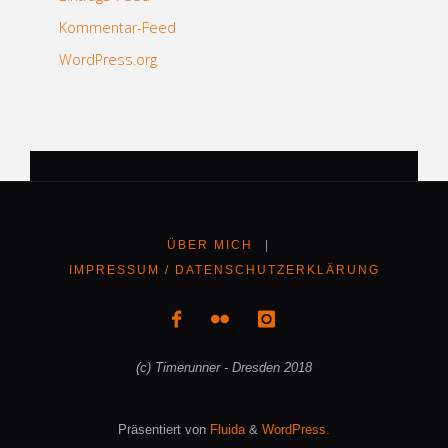
Kommentar-Feed
WordPress.org
ÜBER MICH
|
IMPRESSUM / DATENSCHUTZERKLÄRUNG
(c) Timerunner - Dresden 2018
Präsentiert von
Fluida
&
WordPress.