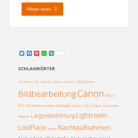
"Meine
Weiter lesen
kleine
Kamerasammlung"
T
F
P
W
w
a
i
h
i
c
n
a
t
e
t
t
SCHLAGWÖRTER
t
b
e
s
e
o
r
A
r
o
e
p
10-18mm
18-135mm
35mm
50mm
150-500mm
k
s
p
Canon
Bildbearbeitung
t
Details
EF-S
EOS
Festbrennweite
Greifvögel
Guttau
HSL
Import
IS
Kamera
Lightroom
Langzeitbelichtung
Kaserne
LostPlace
Nachtaufnahmen
Makro