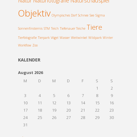
Natur
Naturfotografie
Naturschauspiel
Objektiv
Olympisches Dorf
Schnee
See
Sigma
Tiere
Sonnenfinsternis
STM
Teich
Tiefenauer Teiche
Tierfotografie
Tierpark
Vögel
Wasser
Weitwinkel
Wildpark
Winter
Workflow
Zoo
KALENDER
August 2026
M
D
M
D
F
S
S
1
2
3
4
5
6
7
8
9
10
11
12
13
14
15
16
17
18
19
20
21
22
23
24
25
26
27
28
29
30
31