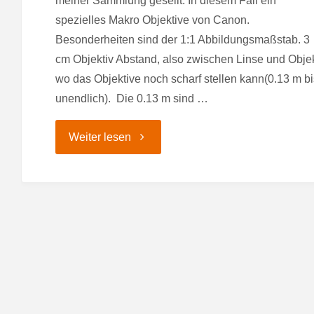
meiner Sammlung gesellt. In diesem Fall ein
spezielles Makro Objektive von Canon.
Besonderheiten sind der 1:1 Abbildungsmaßstab. 3
cm Objektiv Abstand, also zwischen Linse und Obje
wo das Objektive noch scharf stellen kann(0.13 m bi
unendlich). Die 0.13 m sind …
"Canon
Weiter lesen
EF-
S
35mm
f/2.8
Makro