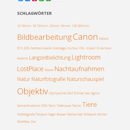
w
a
i
h
i
c
n
a
t
e
t
t
SCHLAGWÖRTER
t
b
e
s
e
o
r
A
r
o
e
p
10-18mm
18-135mm
35mm
50mm
150-500mm
k
s
p
Canon
Bildbearbeitung
t
Details
EF-S
EOS
Festbrennweite
Greifvögel
Guttau
HSL
Import
IS
Kamera
Lightroom
Langzeitbelichtung
Kaserne
LostPlace
Nachtaufnahmen
Makro
Natur
Naturfotografie
Naturschauspiel
Objektiv
Olympisches Dorf
Schnee
See
Sigma
Tiere
Sonnenfinsternis
STM
Teich
Tiefenauer Teiche
Tierfotografie
Tierpark
Vögel
Wasser
Weitwinkel
Wildpark
Winter
Workflow
Zoo