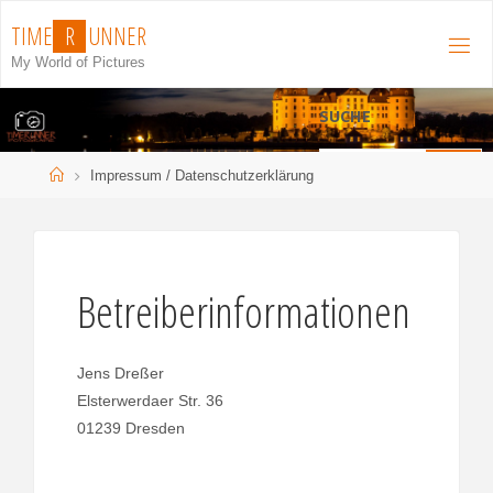
Zum
T
I
M
E
R
U
N
N
E
R
Inhalt
My World of Pictures
springen
SUCHE
S
Start
Impressum / Datenschutzerklärung
Suchen
n
Betreiberinformationen
Jens Dreßer
Elsterwerdaer Str. 36
01239 Dresden