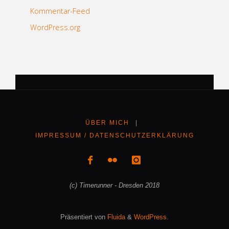
Kommentar-Feed
WordPress.org
ÜBER MICH
|
IMPRESSUM / DATENSCHUTZERKLÄRUNG
(c) Timerunner - Dresden 2018
Präsentiert von
Fluida
&
WordPress.