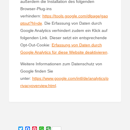
außerdem die Installation des folgenden
Browser-Plug-ins
verhindern:
https://tools.google.com/dlpage/gao
ptout?hl=de
. Die Erfassung von Daten durch
Google Analytics verhindert zudem ein Klick auf
folgenden Link. Dieser setzt ein entsprechende
Opt-Out-Cookie:
Erfassung von Daten durch
Google Analytics für diese Website deaktivieren
.
Weitere Informationen zum Datenschutz von
Google finden Sie
unter:
https://www.google.com/intl/de/analytics/p
rivacyoverview.html
.
T
F
P
W