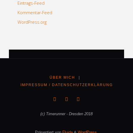
Eintrags-Feed
Kommentar-Feed
WordPress.org
ÜBER MICH
|
IMPRESSUM / DATENSCHUTZERKLÄRUNG
(c) Timerunner - Dresden 2018
Präsentiert von
Fluida
&
WordPress.