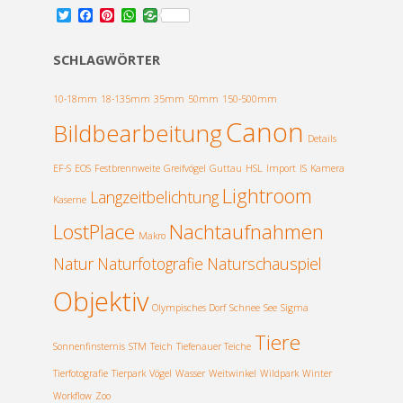
–
T
F
P
W
w
a
i
h
Berlin
i
c
n
a
t
e
t
t
SCHLAGWÖRTER
t
b
e
s
Okt.
e
o
r
A
r
o
e
p
10-18mm
18-135mm
35mm
50mm
150-500mm
k
s
p
2015"
Canon
Bildbearbeitung
t
Details
EF-S
EOS
Festbrennweite
Greifvögel
Guttau
HSL
Import
IS
Kamera
Lightroom
Langzeitbelichtung
Kaserne
LostPlace
Nachtaufnahmen
Makro
Natur
Naturfotografie
Naturschauspiel
Objektiv
Olympisches Dorf
Schnee
See
Sigma
Tiere
Sonnenfinsternis
STM
Teich
Tiefenauer Teiche
Tierfotografie
Tierpark
Vögel
Wasser
Weitwinkel
Wildpark
Winter
Workflow
Zoo