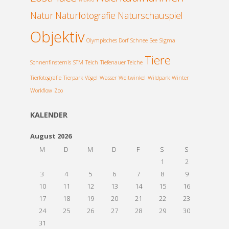
Natur
Naturfotografie
Naturschauspiel
Objektiv
Olympisches Dorf
Schnee
See
Sigma
Tiere
Sonnenfinsternis
STM
Teich
Tiefenauer Teiche
Tierfotografie
Tierpark
Vögel
Wasser
Weitwinkel
Wildpark
Winter
Workflow
Zoo
KALENDER
August 2026
M
D
M
D
F
S
S
1
2
3
4
5
6
7
8
9
10
11
12
13
14
15
16
17
18
19
20
21
22
23
24
25
26
27
28
29
30
31