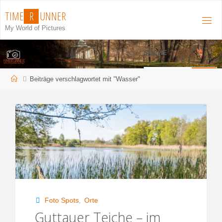
Zum
T
I
M
E
R
U
N
N
E
R
Inhalt
My World of Pictures
springen
SUCHE
S
Start
Beiträge verschlagwortet mit "Wasser"
Suchen
n
Foto Spots
,
Orte
Guttauer Teiche – im