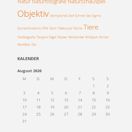
Natur
Naturfotografie
Naturschauspiel
Objektiv
Olympisches Dorf
Schnee
See
Sigma
Tiere
Sonnenfinsternis
STM
Teich
Tiefenauer Teiche
Tierfotografie
Tierpark
Vögel
Wasser
Weitwinkel
Wildpark
Winter
Workflow
Zoo
KALENDER
August 2026
M
D
M
D
F
S
S
1
2
3
4
5
6
7
8
9
10
11
12
13
14
15
16
17
18
19
20
21
22
23
24
25
26
27
28
29
30
31