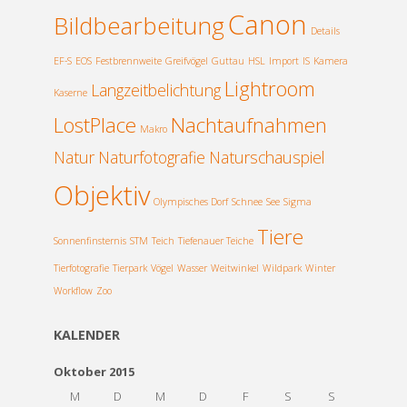
k
s
p
Canon
Bildbearbeitung
t
Details
EF-S
EOS
Festbrennweite
Greifvögel
Guttau
HSL
Import
IS
Kamera
Lightroom
Langzeitbelichtung
Kaserne
LostPlace
Nachtaufnahmen
Makro
Natur
Naturfotografie
Naturschauspiel
Objektiv
Olympisches Dorf
Schnee
See
Sigma
Tiere
Sonnenfinsternis
STM
Teich
Tiefenauer Teiche
Tierfotografie
Tierpark
Vögel
Wasser
Weitwinkel
Wildpark
Winter
Workflow
Zoo
KALENDER
Oktober 2015
M
D
M
D
F
S
S