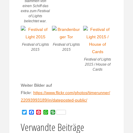
stammen von
einen Schiff das
extra zum Festival
of Lights
belechtet war.
Festival of Lights
Festival of Lights
2015
2015
Festival of Lights
2015 / House of
Cards
Weiter Bilder auf
Flickr:
https://www.flickr.com/photos/timerunner/
22093993189/in/dateposted-public/
T
F
P
W
w
a
i
h
i
c
n
a
Verwandte Beiträge
t
e
t
t
t
b
e
s