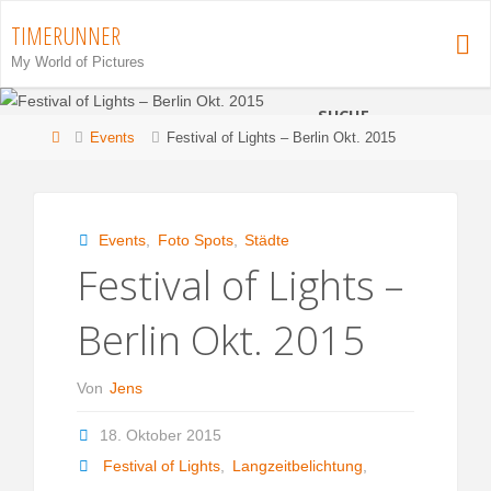
Zum
TIMERUNNER
Inhalt
My World of Pictures
springen
SUCHE
Start
Events
Festival of Lights – Berlin Okt. 2015
S
Suchen
n
Events
,
Foto Spots
,
Städte
Festival of Lights –
Berlin Okt. 2015
Von
Jens
18. Oktober 2015
Festival of Lights
,
Langzeitbelichtung
,