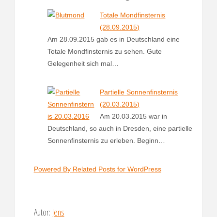
e
o
r
A
r
o
e
p
Totale Mondfinsternis
k
s
p
(28.09.2015)
t
Am 28.09.2015 gab es in Deutschland eine
Totale Mondfinsternis zu sehen. Gute
Gelegenheit sich mal…
Partielle Sonnenfinsternis
(20.03.2015)
Am 20.03.2015 war in
Deutschland, so auch in Dresden, eine partielle
Sonnenfinsternis zu erleben. Beginn…
Powered By Related Posts for WordPress
Autor:
Jens