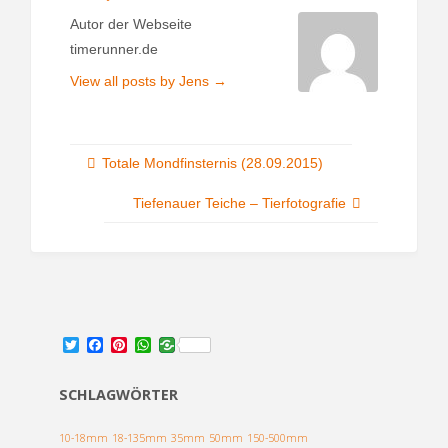
Autor der Webseite
timerunner.de
View all posts by Jens
→
Totale Mondfinsternis (28.09.2015)
Tiefenauer Teiche – Tierfotografie
T
F
P
W
w
a
i
h
i
c
n
a
t
e
t
t
SCHLAGWÖRTER
t
b
e
s
e
o
r
A
r
o
e
p
10-18mm
18-135mm
35mm
50mm
150-500mm