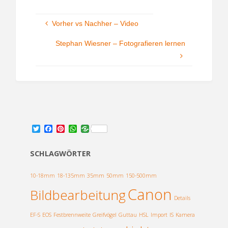
Vorher vs Nachher – Video
Stephan Wiesner – Fotografieren lernen
T
F
P
W
w
a
i
h
i
c
n
a
t
e
t
t
SCHLAGWÖRTER
t
b
e
s
e
o
r
A
r
o
e
p
10-18mm
18-135mm
35mm
50mm
150-500mm
k
s
p
Canon
Bildbearbeitung
t
Details
EF-S
EOS
Festbrennweite
Greifvögel
Guttau
HSL
Import
IS
Kamera