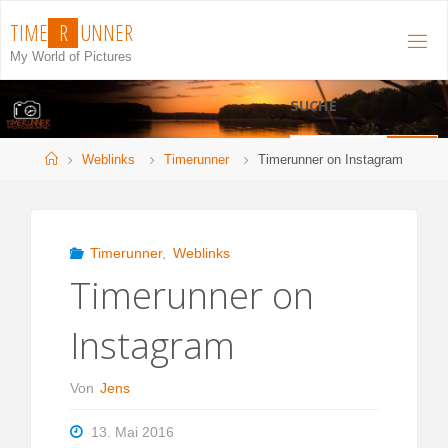
Zum
T
I
M
E
R
U
N
N
E
R
Inhalt
My World of Pictures
springen
SUCHE
S
Start
Weblinks
Timerunner
Timerunner on Instagram
Suchen
n
Timerunner
,
Weblinks
Timerunner on
Instagram
Von
Jens
13. Mai 2016