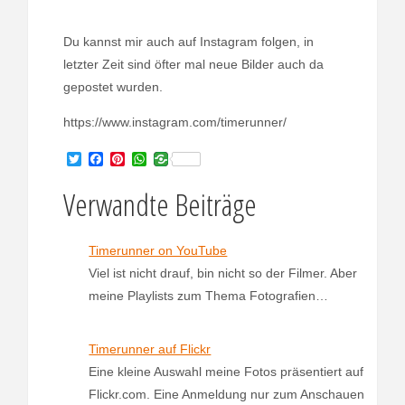
Du kannst mir auch auf Instagram folgen, in
letzter Zeit sind öfter mal neue Bilder auch da
gepostet wurden.
https://www.instagram.com/timerunner/
T
F
P
W
w
a
i
h
i
c
n
a
Verwandte Beiträge
t
e
t
t
t
b
e
s
e
o
r
A
r
o
e
p
Timerunner on YouTube
k
s
p
Viel ist nicht drauf, bin nicht so der Filmer. Aber
t
meine Playlists zum Thema Fotografien…
Timerunner auf Flickr
Eine kleine Auswahl meine Fotos präsentiert auf
Flickr.com. Eine Anmeldung nur zum Anschauen