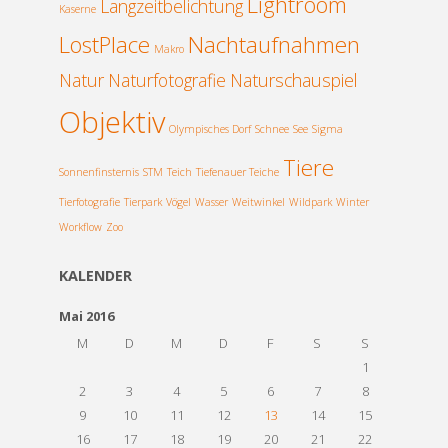
Lightroom
Langzeitbelichtung
Kaserne
LostPlace
Nachtaufnahmen
Makro
Natur
Naturfotografie
Naturschauspiel
Objektiv
Olympisches Dorf
Schnee
See
Sigma
Tiere
Sonnenfinsternis
STM
Teich
Tiefenauer Teiche
Tierfotografie
Tierpark
Vögel
Wasser
Weitwinkel
Wildpark
Winter
Workflow
Zoo
KALENDER
Mai 2016
M
D
M
D
F
S
S
1
2
3
4
5
6
7
8
9
10
11
12
13
14
15
16
17
18
19
20
21
22