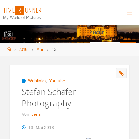
Zum
T
I
M
E
R
U
N
N
E
R
Inhalt
My World of Pictures
springen
SUCHE
S
Start
2016
Mai
13
Suchen
n
Weblinks
,
Youtube
Stefan Schäfer
Photography
Von
Jens
13. Mai 2016