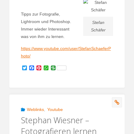
Tipps zur Fotografie,
Lightroom und Photoshop.
Stefan
Immer wieder Interessant
Schäfer
was von ihm zu lernen.
https://www.youtube.com/user/StefanSchaeferP
hoto/
T
F
P
W
w
a
i
h
i
c
n
a
t
e
t
t
t
b
e
s
e
o
r
A
r
o
e
p
k
s
p
t
Weblinks
,
Youtube
Stephan Wiesner –
Fotografieren lernen