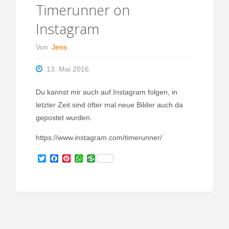
Timerunner on
Instagram
Von
Jens
13. Mai 2016
Du kannst mir auch auf Instagram folgen, in
letzter Zeit sind öfter mal neue Bilder auch da
gepostet wurden.
https://www.instagram.com/timerunner/
T
F
P
W
w
a
i
h
i
c
n
a
t
e
t
t
t
b
e
s
e
o
r
A
r
o
e
p
k
s
p
t