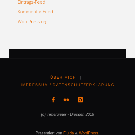
Eintrags-Feed
Kommentar-Feed
WordPress.org
ÜBER MICH
|
IMPRESSUM / DATENSCHUTZERKLÄRUNG
(c) Timerunner - Dresden 2018
Präsentiert von
Fluida
&
WordPress.