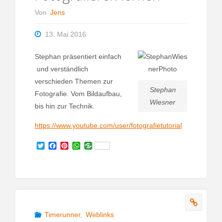
Von
Jens
13. Mai 2016
Stephan präsentiert einfach
und verständlich
verschieden Themen zur
Stephan
Fotografie. Vom Bildaufbau,
Wiesner
bis hin zur Technik.
https://www.youtube.com/user/fotografietutorial
T
F
P
W
w
a
i
h
i
c
n
a
t
e
t
t
t
b
e
s
e
o
r
A
r
o
e
p
k
s
p
t
Timerunner
,
Weblinks